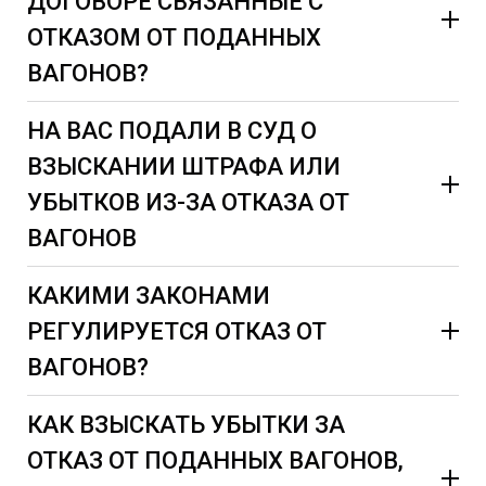
ДОГОВОРЕ СВЯЗАННЫЕ С
ОТКАЗОМ ОТ ПОДАННЫХ
ВАГОНОВ?
НА ВАС ПОДАЛИ В СУД О
ВЗЫСКАНИИ ШТРАФА ИЛИ
УБЫТКОВ ИЗ-ЗА ОТКАЗА ОТ
Риски оператора, экспедитора, собственника по
договорам пользования подвижным составом:
ВАГОНОВ
КАКИМИ ЗАКОНАМИ
РЕГУЛИРУЕТСЯ ОТКАЗ ОТ
Как избежать эти риски:
ВАГОНОВ?
В случае если вы направили вагоны под погрузку
Вашему Заказчику, постарайтесь получить от него
КАК ВЗЫСКАТЬ УБЫТКИ ЗА
заявку, выставьте счет на оплату на адреса
ОТКАЗ ОТ ПОДАННЫХ ВАГОНОВ,
указанные в договоре, а также направляйте на