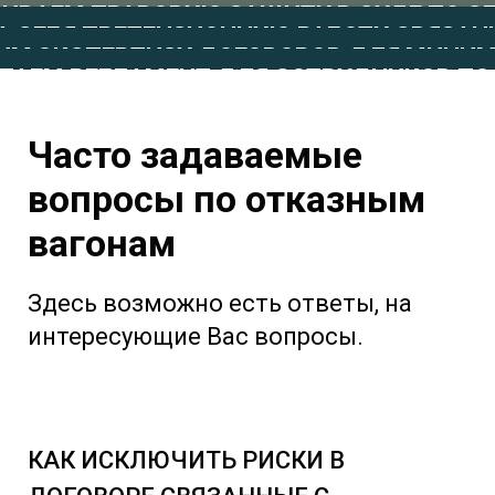
ИВАЕМ ПРАВОВУЮ ЗАЩИТУ В СУДЕ ПО С
АННЫХ ВАГОНОВ
А СЕБЯ ПРЕТЕНЗИОННУЮ РАБОТУ СВЯЗАН
ЗЕ ОТ ПОДАННЫХ ВАГОНОВ
ИМ ЭКСПЕРТИЗУ ДОГОВОРОВ ДЛЯ МИНИ
М ОТ ПОДАННЫХ ВАГОНОВ
ТАЕМ РЕГЛАМЕНТ ДЛЯ СОТРУДНИКОВ ПО
ОТКАЗА ОТ ВАГОНОВ
М ОБ ОТКАЗЕ ОТ ВАГОНОВ
Часто задаваемые
вопросы по отказным
вагонам
Здесь возможно есть ответы, на
интересующие Вас вопросы.
КАК ИСКЛЮЧИТЬ РИСКИ В